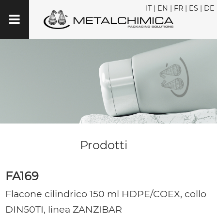
IT
|
EN
|
FR
|
ES
|
DE
Prodotti
FA169
Flacone cilindrico 150 ml HDPE/COEX, collo
DIN50TI, linea ZANZIBAR